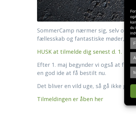
For
og/
kan
du 
SommerCamp nærmer sig, selv om vejre
ind
fællesskab og fantastiske møder, hvo
F
HUSK at tilmelde dig senest d. 1. maj
,
A
Efter 1. maj begynder vi også at for
en god ide at få bestilt nu.
M
Det bliver en vild uge, så gå ikke gl
Tilmeldingen er åben her