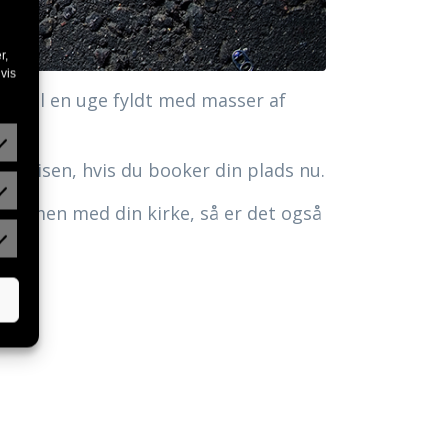
r,
vis
ig til en uge fyldt med masser af
letprisen, hvis du booker din plads nu.
 sammen med din kirke, så er det også