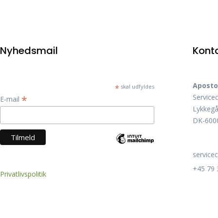
Nyhedsmail
Kont
Aposto
*
skal udfyldes
Service
*
E-mail
Lykkegå
DK-6000
service
+45 79 
Privatlivspolitik