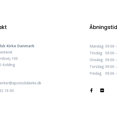
akt
Åbningsti
lsk Kirke Danmark
Mandag
09.00 
centeret
Tirsdag
09.00 
rdsvej 100
Onsdag
09.00 
 Kolding
Torsdag
09.00 
Fredag
09.00 
center@apostolskkirke.dk
32 16 00