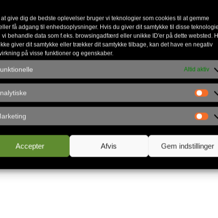
 at give dig de bedste oplevelser bruger vi teknologier som cookies til at gemme
eller få adgang til enhedsoplysninger. Hvis du giver dit samtykke til disse teknologie
 vi behandle data som f.eks. browsingadfærd eller unikke ID'er på dette websted. H
ikke giver dit samtykke eller trækker dit samtykke tilbage, kan det have en negativ
t lige nu ikke lægger op til sommer og sol. Glæd d
virkning på visse funktioner og egenskaber.
r du kan blive fyldt op og få et møde med Gud.
unktionelle
Altid aktiv
 hvor priserne stiger. Du kan spare op til 20% på bil
nalytiske
dele campingpladserne, så hvis du gerne vil campere
arketing
ip af SommerCamp 2023.
Accepter
Afvis
Gem indstillinger