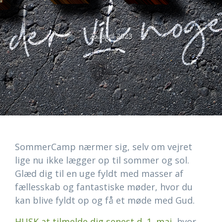
25. april 2023
SommerCamp nærmer sig, selv om vejret
lige nu ikke lægger op til sommer og sol.
Glæd dig til en uge fyldt med masser af
fællesskab og fantastiske møder, hvor du
kan blive fyldt op og få et møde med Gud.
HUSK at tilmelde dig senest d. 1. maj
, hvor