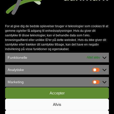
For at give dig de bedste oplevelser bruger vi teknologier som cookies til at
gemme og/eller få adgang til enhedsoplysninger. Hvis du giver dit
samtykke til disse teknologier, kan vi behandle data som f.eks.
browsingadfærd eller unikke ID'er på dette websted. Hvis du ikke giver dit
samtykke eller trækker dit samtykke tilbage, kan det have en negativ
indvirkning på visse funktioner og egenskaber.
Københavns Frikirke flytter ind i
Vandværket
Funktionelle
Altid aktiv
Analytiske
Marketing
Accepter
Afvis