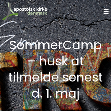
SommerCamp
– husk at
tilmelde senest
d. 1. maj