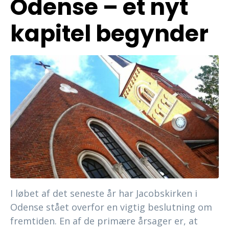
Odense – et nyt
kapitel begynder
I løbet af det seneste år har Jacobskirken i
Odense stået overfor en vigtig beslutning om
fremtiden. En af de primære årsager er, at