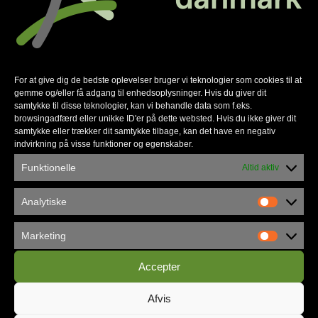
men bevarer en del af deres ansættelse i
Herning.
“Niels-Peter vil fortsat være en del af vores
tjenesteteam i Herning, og vi vil arbejde tæt
For at give dig de bedste oplevelser bruger vi teknologier som cookies til at
sammen om at skabe en ny kultur i Odense,”
gemme og/eller få adgang til enhedsoplysninger. Hvis du giver dit
samtykke til disse teknologier, kan vi behandle data som f.eks.
siger Lars Bo Olesen.
browsingadfærd eller unikke ID'er på dette websted. Hvis du ikke giver dit
samtykke eller trækker dit samtykke tilbage, kan det have en negativ
I Herning vil der også ske forandringer. Den
indvirkning på visse funktioner og egenskaber.
mest markante er, at Simon Jørgensen
Funktionelle
Altid aktiv
fremover vil have ansvaret for den daglige
ledelse af kirken, mens Lars Bo Olesen fortsat
Analytiske
er ledende præst.
Marketing
Vi bygger sammen
Accepter
Forvandlingen af Jacobskirken til Åbenkirke
Odense er langt mere end et navneskift – det
Afvis
er en vision om at nå endnu længere med