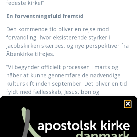
fedeste kirke!”
En forventningsfuld fremtid
Den kommende tid bliver en rejse mod
forvandling, hvor eksisterende styrker i
Jacobskirken skærpes, og nye perspektiver fra
Åbenkirke tilføjes.
“Vi begynder officielt processen i marts og
håber at kunne gennemføre de nødvendige
kulturskift inden september. Det bliver en tid
fyldt med fællesskab, Jesus, bøn og
forventning til alt det, Gud kommer til at gøre
… allerede mens vi forbereder os,” siger Niels-
Peter.
Niels-Peter og May-Britt flytter til Odense,