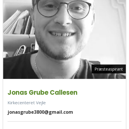
Præsteaspirant
Jonas Grube Callesen
Kirkecenteret Vejle
jonasgrube3800@gmail.com