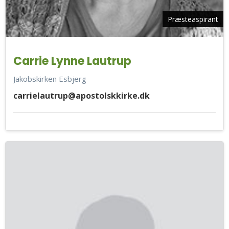
Præsteaspirant
Carrie Lynne Lautrup
Jakobskirken Esbjerg
carrielautrup@apostolskkirke.dk