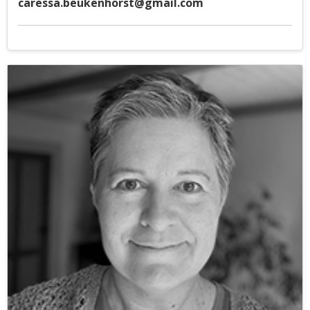
caressa.beukenhorst@gmail.com