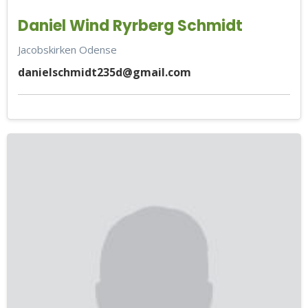
Daniel Wind Ryrberg Schmidt
Jacobskirken Odense
danielschmidt235d@gmail.com