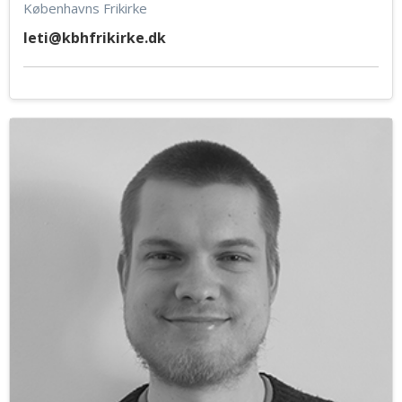
Københavns Frikirke
leti@kbhfrikirke.dk